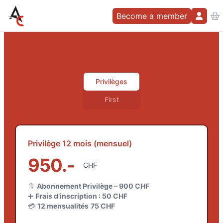
Athletics Center Noville
Become a member
Privilèges
First
Privilège 12 mois (mensuel)
950.-
CHF
🔖
Abonnement Privilège – 900 CHF
➕
Frais d’inscription : 50 CHF
💳
12 mensualités
75 CHF