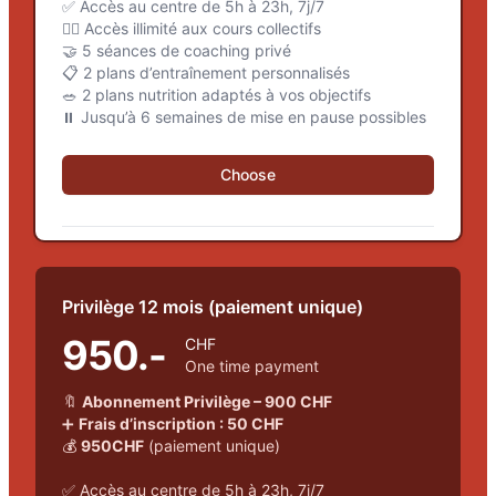
✅ Accès au centre de 5h à 23h, 7j/7
🏋️‍♂️ Accès illimité aux cours collectifs
🤝 5 séances de coaching privé
📋 2 plans d’entraînement personnalisés
🥗 2 plans nutrition adaptés à vos objectifs
⏸️ Jusqu’à 6 semaines de mise en pause possibles
Choose
Privilège 12 mois (paiement unique)
950.-
CHF
One time payment
🔖
Abonnement Privilège – 900 CHF
➕
Frais d’inscription : 50 CHF
💰
950CHF
(paiement unique)
✅ Accès au centre de 5h à 23h, 7j/7